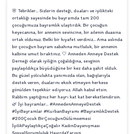
🌸 Tebrikler... Sizlerin desteği, duaları ve iyilikteki
ortaklığı sayesinde bu bayramda tam 200
çocuğumuza bayramlık ulaştırdık. Bir çocuğun
heyecanına, bir annenin sevincine, bir ailenin duasına
ortak oldunuz. Belki bir kıyafet verdiniz... Ama aslında
bir çocuğun bayram sabahına mutluluk, bir annenin
kalbine umut bıraktınız. 🤍 Anneden Anneye Destek
Derneği olarak iyiliğin çoğaldığına, sevginin
paylaşıldıkça büyüdüğüne bir kez daha şahit olduk.
Bu güzel yolculukta yanımızda olan, bağışlarıyla
destek veren, dualarını eksik etmeyen herkese
gönülden teşekkür ediyoruz. Allah kabul etsin.
Rabbim yaptığınız her hayrı kat kat bereketlendirsin.
🌿 İyi bayramlar... #AnnedenAnneyeDestek
#İyiBayramlar #KurbanBayramı #BayramlıkDestek
#200Çocuk BirÇocuğunGülümsemesi
İyilikPaylaştıkçaÇoğalır KadınDayanışması
SosyalSorumluluk HayırdaYarışın