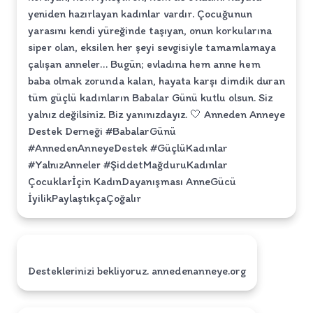
yeniden hazırlayan kadınlar vardır. Çocuğunun
yarasını kendi yüreğinde taşıyan, onun korkularına
siper olan, eksilen her şeyi sevgisiyle tamamlamaya
çalışan anneler… Bugün; evladına hem anne hem
baba olmak zorunda kalan, hayata karşı dimdik duran
tüm güçlü kadınların Babalar Günü kutlu olsun. Siz
yalnız değilsiniz. Biz yanınızdayız. 🤍 Anneden Anneye
Destek Derneği #BabalarGünü
#AnnedenAnneyeDestek #GüçlüKadınlar
#YalnızAnneler #ŞiddetMağduruKadınlar
Çocuklarİçin KadınDayanışması AnneGücü
İyilikPaylaştıkçaÇoğalır
Desteklerinizi bekliyoruz. annedenanneye.org