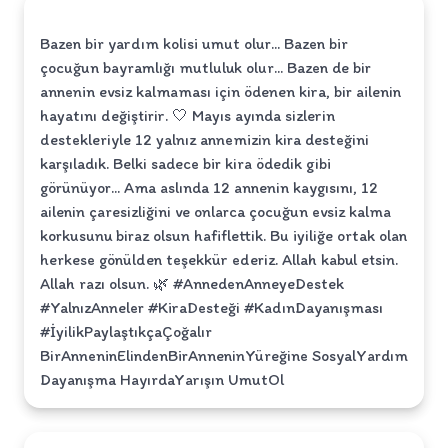
Bazen bir yardım kolisi umut olur... Bazen bir
çocuğun bayramlığı mutluluk olur... Bazen de bir
annenin evsiz kalmaması için ödenen kira, bir ailenin
hayatını değiştirir. 🤍 Mayıs ayında sizlerin
destekleriyle 12 yalnız annemizin kira desteğini
karşıladık. Belki sadece bir kira ödedik gibi
görünüyor... Ama aslında 12 annenin kaygısını, 12
ailenin çaresizliğini ve onlarca çocuğun evsiz kalma
korkusunu biraz olsun hafiflettik. Bu iyiliğe ortak olan
herkese gönülden teşekkür ederiz. Allah kabul etsin.
Allah razı olsun. 🌿 #AnnedenAnneyeDestek
#YalnızAnneler #KiraDesteği #KadınDayanışması
#İyilikPaylaştıkçaÇoğalır
BirAnneninElindenBirAnneninYüreğine SosyalYardım
Dayanışma HayırdaYarışın UmutOl