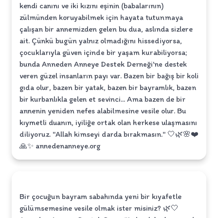
kendi canını ve iki kızını eşinin (babalarının)
zülmünden koruyabilmek için hayata tutunmaya
çalışan bir annemizden gelen bu dua, aslında sizlere
ait. Çünkü bugün yalnız olmadığını hissediyorsa,
çocuklarıyla güven içinde bir yaşam kurabiliyorsa;
bunda Anneden Anneye Destek Derneği'ne destek
veren güzel insanların payı var. Bazen bir bağış bir koli
gıda olur, bazen bir yatak, bazen bir bayramlık, bazen
bir kurbanlıkla gelen et sevinci... Ama bazen de bir
annenin yeniden nefes alabilmesine vesile olur. Bu
kıymetli duanın, iyiliğe ortak olan herkese ulaşmasını
diliyoruz. "Allah kimseyi darda bırakmasın." 🤍🌿🌸❤️
🙏✨️ annedenanneye.org
Bir çocuğun bayram sabahında yeni bir kıyafetle
gülümsemesine vesile olmak ister misiniz? 🌿🤍