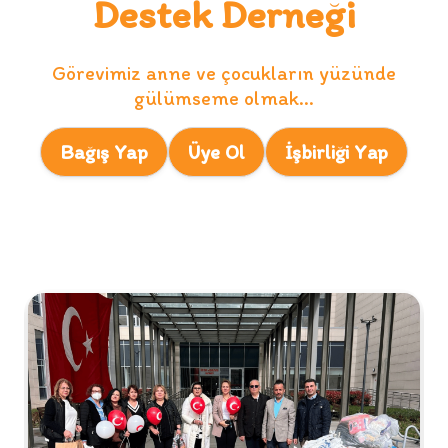
Destek Derneği
Görevimiz anne ve çocukların yüzünde
gülümseme olmak...
Bağış Yap
Üye Ol
İşbirliği Yap