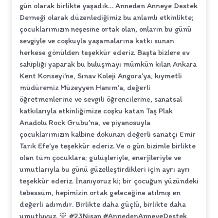
gün olarak birlikte yaşadık… Anneden Anneye Destek
Derneği olarak düzenlediğimiz bu anlamlı etkinlikte;
çocuklarımızın neşesine ortak olan, onların bu günü
sevgiyle ve coşkuyla yaşamalarına katkı sunan
herkese gönülden teşekkür ederiz. Başta bizlere ev
sahipliği yaparak bu buluşmayı mümkün kılan Ankara
Kent Konseyi’ne, Sınav Koleji Angora’ya, kıymetli
müdüremiz Müzeyyen Hanım’a, değerli
öğretmenlerine ve sevgili öğrencilerine, sanatsal
katkılarıyla etkinliğimize coşku katan Taş Plak
Anadolu Rock Grubu’na, ve piyanosuyla
çocuklarımızın kalbine dokunan değerli sanatçı Emir
Tarık Efe’ye teşekkür ederiz. Ve o gün bizimle birlikte
olan tüm çocuklara; gülüşleriyle, enerjileriyle ve
umutlarıyla bu günü güzelleştirdikleri için ayrı ayrı
teşekkür ederiz. İnanıyoruz ki; bir çocuğun yüzündeki
tebessüm, hepimizin ortak geleceğine atılmış en
değerli adımdır. Birlikte daha güçlü, birlikte daha
umutluyuz. 💛 #23Nisan #AnnedenAnneyeDestek