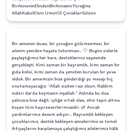
BirAnneninElindenBirAnneninYüreğine
AllahKabulEtsin UmutOl ÇocuklarGülsün
Bir annenin duası, bir çocuğun gülümsemesi, bir
ailenin yeniden hayata tutunması... 🤍 Bugün sizlerle
paylaştığımız her kare, destekleriniz sayesinde
gerçekleşti. Kimi zaman bir bayramlık, kimi zaman bir
gıda kolisi, kimi zaman da yeniden kurulan bir yuva
olduk. Bir annemizin bize gönderdiği şu mesajı hiç
unutamayacağız: “Allah sizden razı olsun. Rabbim
sizleri darda koymasın inşallah.” Aslında bu dua
yalnızca bize değil; iyiliğe ortak olan, elini taşın altına
koyan tüm hayırseverlerimizedir. 🌿 Ancak
yardımlarımız devam ediyor... Bayramlık bekleyen
çocuklarımız, destek bekleyen annelerimiz ve temel
ihtiyaçlarını karşılamaya çalıştığımız ailelerimiz hâlâ