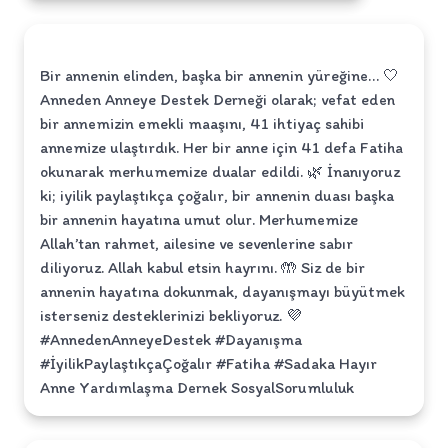
Bir annenin elinden, başka bir annenin yüreğine… 🤍
Anneden Anneye Destek Derneği olarak; vefat eden
bir annemizin emekli maaşını, 41 ihtiyaç sahibi
annemize ulaştırdık. Her bir anne için 41 defa Fatiha
okunarak merhumemize dualar edildi. 🌿 İnanıyoruz
ki; iyilik paylaştıkça çoğalır, bir annenin duası başka
bir annenin hayatına umut olur. Merhumemize
Allah’tan rahmet, ailesine ve sevenlerine sabır
diliyoruz. Allah kabul etsin hayrını. 🤲 Siz de bir
annenin hayatına dokunmak, dayanışmayı büyütmek
isterseniz desteklerinizi bekliyoruz. 💜
#AnnedenAnneyeDestek #Dayanışma
#İyilikPaylaştıkçaÇoğalır #Fatiha #Sadaka Hayır
Anne Yardımlaşma Dernek SosyalSorumluluk