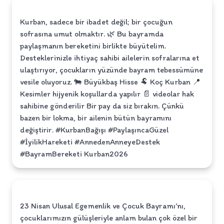
Kurban, sadece bir ibadet değil; bir çocuğun
sofrasına umut olmaktır. 🌿 Bu bayramda
paylaşmanın bereketini birlikte büyütelim.
Desteklerinizle ihtiyaç sahibi ailelerin sofralarına et
ulaştırıyor, çocukların yüzünde bayram tebessümüne
vesile oluyoruz. 🐄 Büyükbaş Hisse 🐏 Koç Kurban 📍
Kesimler hijyenik koşullarda yapılır 📄 videolar hak
sahibine gönderilir Bir pay da siz bırakın. Çünkü
bazen bir lokma, bir ailenin bütün bayramını
değiştirir. #KurbanBağışı #PaylaşıncaGüzel
#İyilikHareketi #AnnedenAnneyeDestek
#BayramBereketi Kurban2026
23 Nisan Ulusal Egemenlik ve Çocuk Bayramı’nı,
çocuklarımızın gülüşleriyle anlam bulan çok özel bir