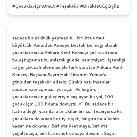
#ÇocuklarİçinUmut #Teşekkür #BirlikteGüçlüyüz
sadece bir etkinlik yapmadık… birlikte umut
büyüttük. Anneden Anneye Destek Derneği olarak,
çocuklarımızla Ankara Kent Konseyi çatısı altında
buluştuğumuz bu anlamlı günde; samimiyeti, içtenliği
ve gerçek sahiplenmesiyle fark yaratan Ankara Kent
Konseyi Başkanı Sayın Halil İbrahim Yılmaz’a
gönülden teşekkür ederiz. Çünkü bazı insanlar
sadece kapı açmaz… yol açar. Ve bugün;
çocuklarımızın gülüşleriyle başlayan bu yol, 100
çocuk için 100 fidana dönüştü. 🌱 Bu sadece bir
hatıra değil, yarınlara bırakılan bir iz… İnanıyoruz ki;
çocuklara dokunan her iyi niyet, bir gün bu ülkenin
kaderine dokunur. Birlikte üretmeye, birlikte
çoğaltmaya, birlikte umut olmaya devam… Sayın