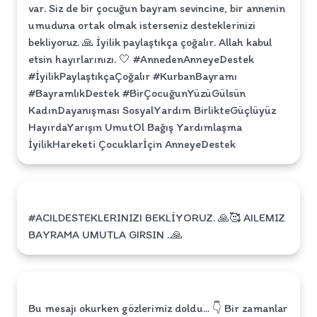
var. Siz de bir çocuğun bayram sevincine, bir annenin
umuduna ortak olmak isterseniz desteklerinizi
bekliyoruz. 🙏 İyilik paylaştıkça çoğalır. Allah kabul
etsin hayırlarınızı. 🤍 #AnnedenAnneyeDestek
#İyilikPaylaştıkçaÇoğalır #KurbanBayramı
#BayramlıkDestek #BirÇocuğunYüzüGülsün
KadınDayanışması SosyalYardım BirlikteGüçlüyüz
HayırdaYarışın UmutOl Bağış Yardımlaşma
İyilikHareketi Çocuklarİçin AnneyeDestek
#ACILDESTEKLERINIZI BEKLİYORUZ. 🙏🥰 AILEMIZ
BAYRAMA UMUTLA GIRSIN ..🙏
Bu mesajı okurken gözlerimiz doldu... 👇 Bir zamanlar